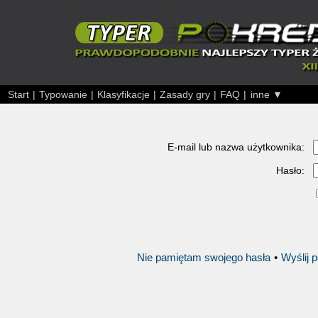
Start
|
Typowanie
|
Klasyfikacje
|
Zasady gry
|
FAQ
|
inne ▼
E-mail lub nazwa użytkownika:
Hasło:
Nie pamiętam swojego hasła
•
Wyślij 