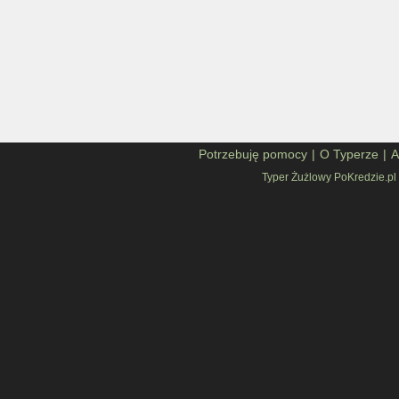
Potrzebuję pomocy
|
O Typerze
|
A
Typer Żużlowy PoKredzie.pl