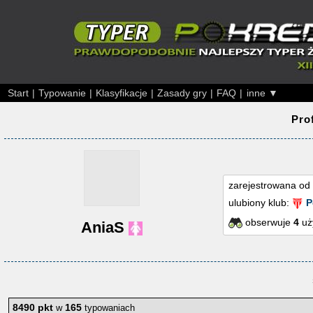
Start
|
Typowanie
|
Klasyfikacje
|
Zasady gry
|
FAQ
|
inne ▼
Pro
zarejestrowana od
ulubiony klub:
P
obserwuje
4
uż
AniaS
8490 pkt
165
w
typowaniach