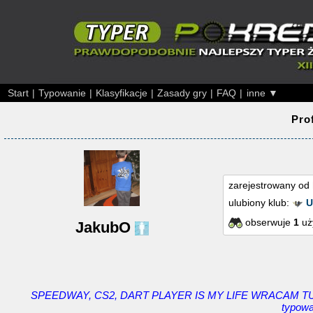
Start
|
Typowanie
|
Klasyfikacje
|
Zasady gry
|
FAQ
|
inne ▼
Pro
zarejestrowany od
ulubiony klub:
U
obserwuje
1
uż
JakubO
SPEEDWAY, CS2, DART PLAYER IS MY LIFE WRACAM TU PO
typowa