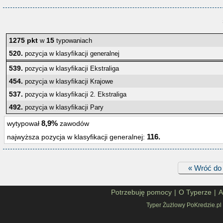
1275 pkt
15
w
typowaniach
520.
pozycja w klasyfikacji generalnej
539.
pozycja w klasyfikacji Ekstraliga
454.
pozycja w klasyfikacji Krajowe
537.
pozycja w klasyfikacji 2. Ekstraliga
492.
pozycja w klasyfikacji Pary
8,9%
wytypował
zawodów
116.
najwyższa pozycja w klasyfikacji generalnej:
« Wróć do 
Potrzebuję pomocy
|
O Typerze
|
A
Typer Żużlowy PoKredzie.pl