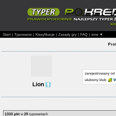
Start
|
Typowanie
|
Klasyfikacje
|
Zasady gry
|
FAQ
|
inne ▼
Pro
zarejestrowany od
ulubiony klub:
W
Lion
1333 pkt
25
w
typowaniach