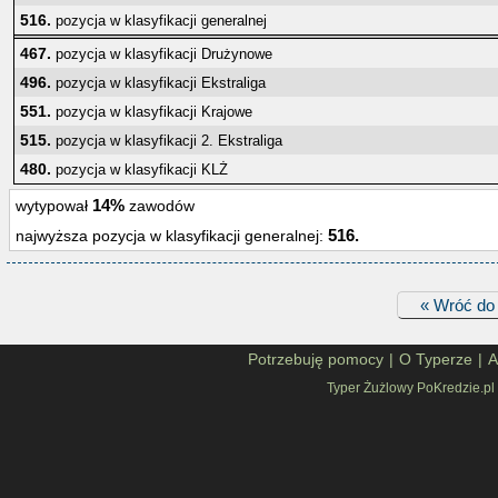
516.
pozycja w klasyfikacji generalnej
467.
pozycja w klasyfikacji Drużynowe
496.
pozycja w klasyfikacji Ekstraliga
551.
pozycja w klasyfikacji Krajowe
515.
pozycja w klasyfikacji 2. Ekstraliga
480.
pozycja w klasyfikacji KLŻ
14%
wytypował
zawodów
516.
najwyższa pozycja w klasyfikacji generalnej:
« Wróć do 
Potrzebuję pomocy
|
O Typerze
|
A
Typer Żużlowy PoKredzie.pl